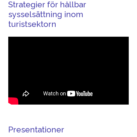
Strategier för hållbar
sysselsättning inom
turistsektorn
Presentationer