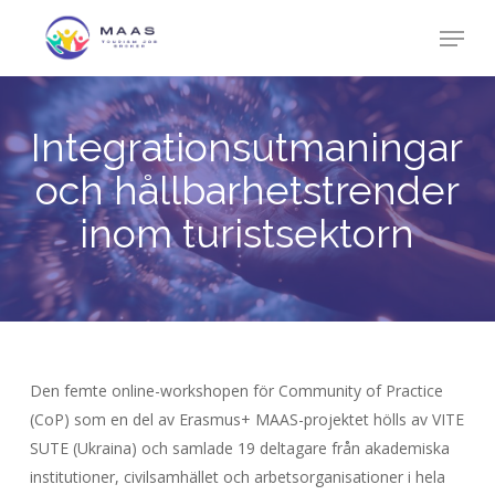
Skip
Menu
to
Close
main
Menu
content
Integrationsutmaningar
och hållbarhetstrender
inom turistsektorn
Den femte online-workshopen för Community of Practice
(CoP) som en del av Erasmus+ MAAS-projektet hölls av VITE
SUTE (Ukraina) och samlade 19 deltagare från akademiska
institutioner, civilsamhället och arbetsorganisationer i hela