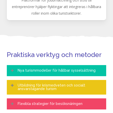
Plattformar för jobbmatchning och stöd till
entreprenörer hjälper flyktingar att integreras i hållbara
roller inom olika turistsektorer.
Praktiska verktyg och metoder
Nya turismmodeller för hållbar sysselsättning
För att främja hållbar sysselsättning i den föränderliga
Utbildning för krismedveten och socialt
turistsektorn används ett mångfacetterat och
ansvarstagande turism
inkluderande tillvägagångssätt. En nyckelstrategi är att
Utbildningsprogrammen anpassas för att ge
diversifiera turismmodellerna genom att stödja
Flexibla strategier för besöksnäringen
turismpersonalen kunskaper om empati, kulturell
övergången till lokal, biståndsrelaterad och