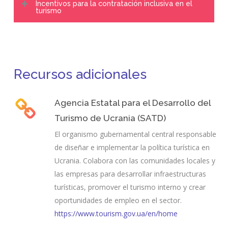
Incentivos para la contratación inclusiva en el
asistencia para la puesta en marcha, tutoría empresarial
turismo
integración de refugiados y migrantes en la mano de
y acceso a herramientas de financiación. Esto fomenta
obra del sector turístico.
Para estimular la contratación inclusiva, se promueven
el autoempleo y la innovación, ampliando las
incentivos como exenciones fiscales y subvenciones
oportunidades de inclusión en el sector turístico.
salariales. Estos incentivos recompensan a las
Recursos adicionales
empresas que invierten activamente en la creación de
una mano de obra diversa, inclusiva y sostenible en el
sector turístico.
Agencia Estatal para el Desarrollo del
Turismo de Ucrania (SATD)
El organismo gubernamental central responsable
de diseñar e implementar la política turística en
Ucrania. Colabora con las comunidades locales y
las empresas para desarrollar infraestructuras
turísticas, promover el turismo interno y crear
oportunidades de empleo en el sector.
https://www.tourism.gov.ua/en/home