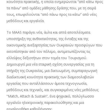
κοινότητα πρακτικής, η οποία ενημερώνεται “από κάτω προς
τα πάνω” από ομάδες μάθησης δράσης που, με τη σειρά
τους, επωφελούνται “από πάνω προς τα κάτω” από νέες
μεθόδους και εργαλεία.
Το MAAS παράγει νέα, άυλα και απτά αποτελέσματα.
υποστήριξη της ανθεκτικότητας, της ένταξης και της
οικονομικής ανεξαρτησίας των Ουκρανών προσφύγων που
εκτοπίστηκαν από τον πόλεμο, αντιμετωπίζοντας τις
ελλείψεις δεξιοτήτων στον τομέα του Τουρισμού.
Δημιουργεί μια νέα εταιρική σχέση συνεργασίας για τη
στήριξη της Ουκρανίας, μια δικτυωμένη, συμπαραγωγική
διαδικτυακή κοινότητα πρακτικής των διαμεσολαβιτών
εργασίας που ανταλλάσσουν άμεσα τεχνογνωσία,
μεθόδους και τεχνικές, και συγκεκριμένες νέες μεθόδους
“Match, Attach & Sustain”, ένα ψηφιακό, πολύγλωσσο
εργαλείο ηλεκτρονικής παρακολούθησης και μια
εργαλειοθήκη καθοδήγησης.