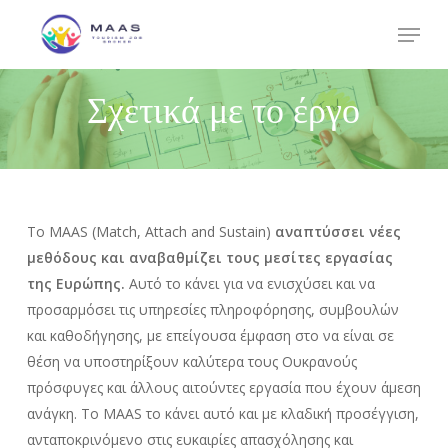
Skip
Menu
to
Close
main
Menu
content
Σχετικά με το έργο
Το MAAS (Match, Attach and Sustain)
αναπτύσσει νέες
μεθόδους και αναβαθμίζει τους μεσίτες εργασίας
της Ευρώπης.
Αυτό το κάνει για να ενισχύσει και να
προσαρμόσει τις υπηρεσίες πληροφόρησης, συμβουλών
και καθοδήγησης, με επείγουσα έμφαση στο να είναι σε
θέση να υποστηρίξουν καλύτερα τους Ουκρανούς
πρόσφυγες και άλλους αιτούντες εργασία που έχουν άμεση
ανάγκη. Το MAAS το κάνει αυτό και με κλαδική προσέγγιση,
ανταποκρινόμενο στις ευκαιρίες απασχόλησης και