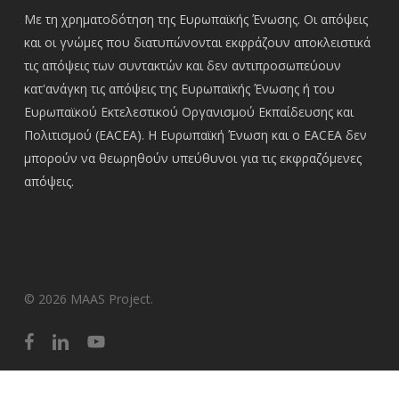
Με τη χρηματοδότηση της Ευρωπαϊκής Ένωσης. Οι απόψεις
και οι γνώμες που διατυπώνονται εκφράζουν αποκλειστικά
τις απόψεις των συντακτών και δεν αντιπροσωπεύουν
κατ'ανάγκη τις απόψεις της Ευρωπαϊκής Ένωσης ή του
Ευρωπαϊκού Εκτελεστικού Οργανισμού Εκπαίδευσης και
Πολιτισμού (EACEA). Η Ευρωπαϊκή Ένωση και ο EACEA δεν
μπορούν να θεωρηθούν υπεύθυνοι για τις εκφραζόμενες
απόψεις.
© 2026 MAAS Project.
facebook
linkedin
youtube
English
(
Αγγλικά
)
Ελληνικά
Íslenska
(
Ισλανδικά
)