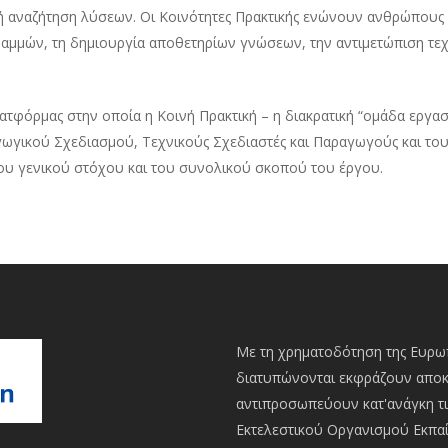
ή αναζήτηση λύσεων. Οι Κοινότητες Πρακτικής ενώνουν ανθρώπους 
γραμμών, τη δημιουργία αποθετηρίων γνώσεων, την αντιμετώπιση τε
λατφόρμας στην οποία η Κοινή Πρακτική – η διακρατική “ομάδα εργα
ωγικού Σχεδιασμού, Τεχνικούς Σχεδιαστές και Παραγωγούς και τους 
ου γενικού στόχου και του συνολικού σκοπού του έργου.
Με τη χρηματοδότηση της Ευρωπ
διατυπώνονται εκφράζουν αποκλ
αντιπροσωπεύουν κατ'ανάγκη τι
Εκτελεστικού Οργανισμού Εκπαί