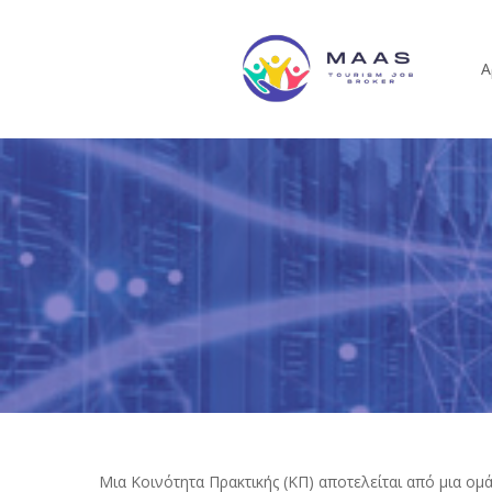
Skip
to
Α
main
content
Μια Κοινότητα Πρακτικής (ΚΠ) αποτελείται από μια 