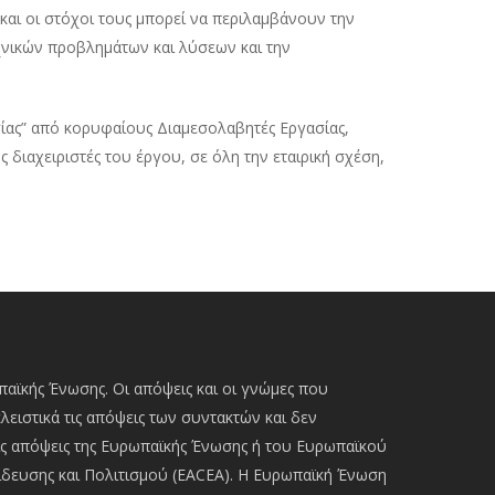
και οι στόχοι τους μπορεί να περιλαμβάνουν την
χνικών προβλημάτων και λύσεων και την
σίας” από κορυφαίους Διαμεσολαβητές Εργασίας,
διαχειριστές του έργου, σε όλη την εταιρική σχέση,
αϊκής Ένωσης. Οι απόψεις και οι γνώμες που
ειστικά τις απόψεις των συντακτών και δεν
ς απόψεις της Ευρωπαϊκής Ένωσης ή του Ευρωπαϊκού
δευσης και Πολιτισμού (EACEA). Η Ευρωπαϊκή Ένωση