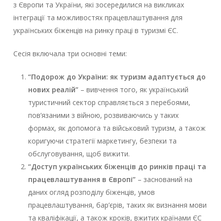
з Європи та України, які зосередилися на викликах
інтеграції та можливостях працевлаштування для
українських біженців на ринку праці в туризмі ЄС.
Сесія включала три основні теми:
“Подорож до України: як туризм адаптується до
нових реалій”
– вивчення того, як український
туристичний сектор справляється з перебоями,
пов’язаними з війною, розвиваючись у таких
формах, як допомога та військовий туризм, а також
коригуючи стратегії маркетингу, безпеки та
обслуговування, щоб вижити.
“Доступ українських біженців до ринків праці та
працевлаштування в Європі”
– заснований на
даних огляд розподілу біженців, умов
працевлаштування, бар’єрів, таких як визнання мови
та кваліфікації, а також кроків, вжитих країнами ЄС