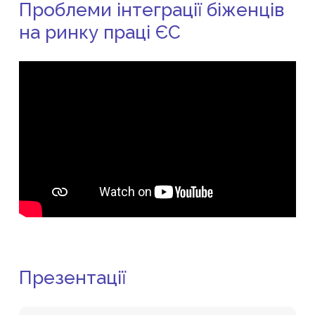
Проблеми інтеграції біженців
на ринку праці ЄС
Презентації