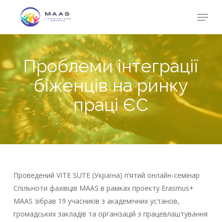
Skip
Menu
to
Close
main
Menu
content
Проблеми інтеграції
біженців на ринку
праці ЄС
Проведений VITE SUTE (Україна) п’ятий онлайн-семінар
Спільноти фахівців MAAS в рамках проекту Erasmus+
MAAS зібрав 19 учасників з академічних установ,
громадських закладів та організацій з працевлаштування